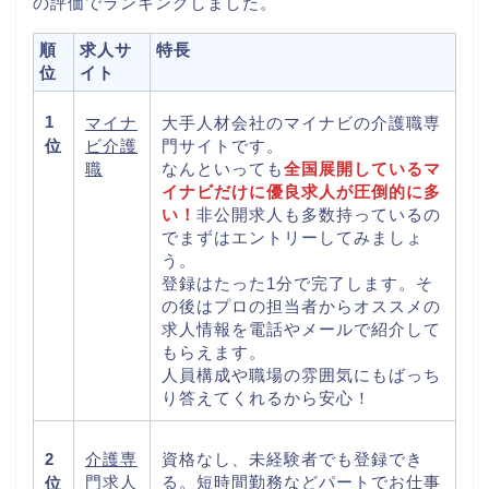
の評価でランキングしました。
順
求人サ
特長
位
イト
1
マイナ
大手人材会社のマイナビの介護職専
ビ介護
門サイトです。
位
職
なんといっても
全国展開しているマ
イナビだけに優良求人が圧倒的に多
い！
非公開求人も多数持っているの
でまずはエントリーしてみましょ
う。
登録はたった1分で完了します。そ
の後はプロの担当者からオススメの
求人情報を電話やメールで紹介して
もらえます。
人員構成や職場の雰囲気にもばっち
り答えてくれるから安心！
介護専
資格なし、未経験者でも登録でき
2
門求人
る。短時間勤務などパートでお仕事
位