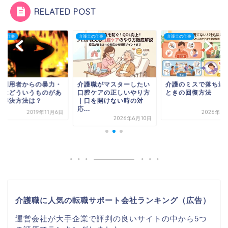
RELATED POST
士の仕事
介護士の仕事
介護士の仕事
護利用者からの暴力・
介護職がマスターしたい
介護のミスで落ち込
言はどういうものがあ
口腔ケアの正しいやり方
ときの回復方法
？解決方法は？
｜口を開けない時の対
応...
2019年11月6日
2026年6
2026年6月10日
介護職に人気の転職サポート会社ランキング（広告）
運営会社が大手企業で評判の良いサイトの中から5つ