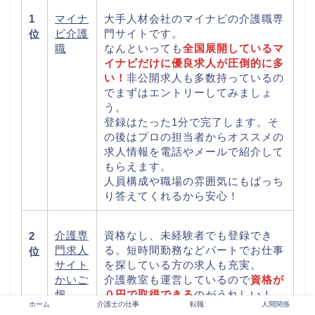
1
マイナ
大手人材会社のマイナビの介護職専
ビ介護
門サイトです。
位
職
なんといっても
全国展開しているマ
イナビだけに優良求人が圧倒的に多
い！
非公開求人も多数持っているの
でまずはエントリーしてみましょ
う。
登録はたった1分で完了します。そ
の後はプロの担当者からオススメの
求人情報を電話やメールで紹介して
もらえます。
人員構成や職場の雰囲気にもばっち
り答えてくれるから安心！
介護専
資格なし、未経験者でも登録でき
2
門求人
る。短時間勤務などパートでお仕事
位
サイト
を探している方の求人も充実。
かいご
介護教室も運営しているので
資格が
畑
０円で取得できる
のがうれしい！
ホーム
介護士の仕事
転職
人間関係