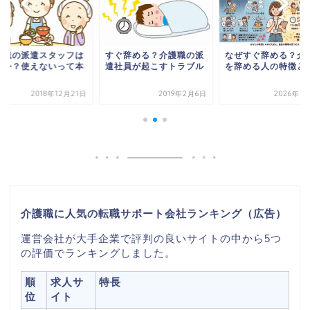
護職の派遣スタッフは
すぐ辞める？介護職の派
なぜすぐ辞める？介
りか？使えないって本
遣社員が起こすトラブル
を辞める人の特徴と
？
2018年12月21日
2019年2月6日
2026年6
介護職に人気の転職サポート会社ランキング（広告）
運営会社が大手企業で評判の良いサイトの中から5つ
の評価でランキングしました。
順
求人サ
特長
位
イト